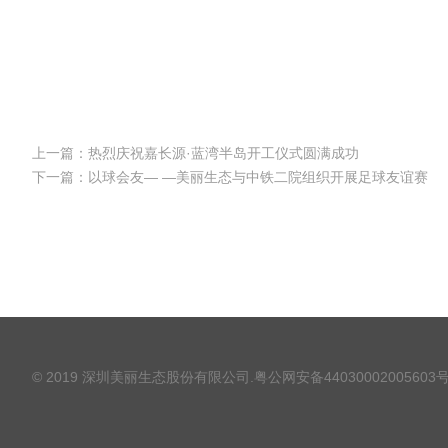
上一篇：热烈庆祝嘉长源·蓝湾半岛开工仪式圆满成功
下一篇：以球会友— —美丽生态与中铁二院组织开展足球友谊赛
© 2019 深圳美丽生态股份有限公司.
粤公网安备44030002005603