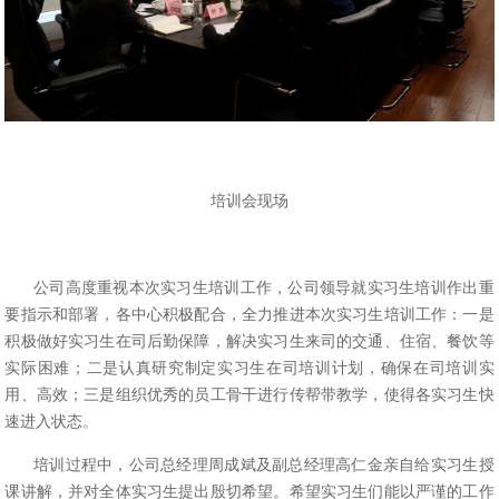
培训会现场
公司高度重视本次实习生培训工作，公司领导就实习生培训作出重
要指示和部署，各中心积极配合，全力推进本次实习生培训工作：一是
积极做好实习生在司后勤保障，解决实习生来司的交通、住宿、餐饮等
实际困难；二是认真研究制定实习生在司培训计划，确保在司培训实
用、高效；三是组织优秀的员工骨干进行传帮带教学，使得各实习生快
速进入状态。
培训过程中，公司总经理周成斌及副总经理高仁金亲自给实习生授
课讲解，并对全体实习生提出殷切希望。希望实习生们能以严谨的工作