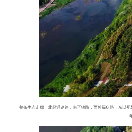
整条生态走廊，北起通途路，南至铁路，西邻福庆路，东以规