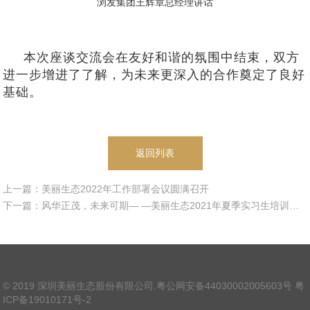
浏发集团王辉章总经理讲话
本次座谈交流会在友好和谐的氛围中结束，
双方
进一步
增进
了
了解，
为未来更深入的合作奠定了良好
基础。
返回列表
上一篇：美丽生态2022年工作部署会议圆满召开
下一篇：风华正茂，未来可期— —美丽生态2021年夏季实习生培训圆满结束
© 2019 深圳美丽生态股份有限公司.
粤公网安备44030002005603号
粤
ICP备19010171号-2