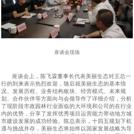
座谈会现场
座谈会上，陈飞霖董事长代表美丽生态对王总一
行的到来表示热烈欢迎，随后就美丽生态的基本情
况、发展历程、业务结构板块、经营模式、未来规
划、合作伙伴等方面向与会领导作了详细介绍，
分析
了现阶段市政园林行业面临的大环境
和
公司
的
在
行业
内
的
优势
，
分享了
发挥
优秀
项目运营能力带动地方
城
市
建设
发展
的
成功
经验
。陈总表示，十四五规划下机
遇与挑战并存，美丽生态将始终以国家发展战略为导