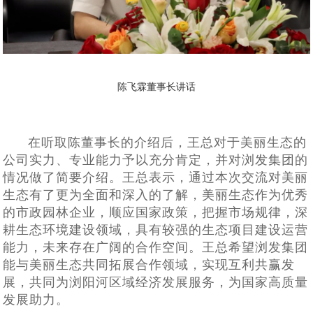
陈飞霖董事长讲话
在听取陈董事长的介绍后，王总对于美丽生态的
公司实力、专业能力
予以
充分肯定
，
并
对
浏发
集团
的
情况
做了简要介绍
。
王总
表示
，
通过
本次
交流
对
美丽
生态
有
了
更为
全面
和
深入
的
了解
，
美丽生态作为
优秀
的
市政园林企业，顺应国家政策，把握市场
规律，
深
耕
生态
环境
建设
领域
，
具有
较强的
生态
项目
建设
运营
能力
，
未来
存在
广阔的
合作
空间
。
王总
希望
浏发
集团
能与美丽生态共同
拓展合作领域，实现互利共赢发
展，共同为浏阳河区域经济发展服务，为国家高质量
发展助力。