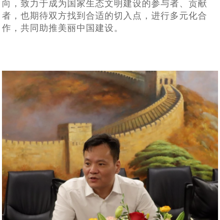
向，致力于成为国家生态文明建设的参与者、贡献
者
，
也期待双方
找到合适的切入点，进行多元化合
作，
共同
助推美丽中国建设。