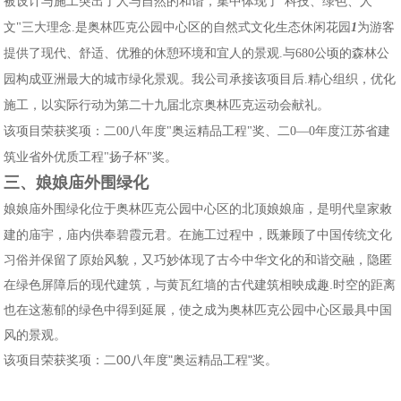
被设计与施工突出了人与自然的和谐，集中体现了"科技、绿色、人
文"三大理念.是奥林匹克公园中心区的自然式文化生态休闲花园
1
为游客
提供了现代、舒适、优雅的休憩环境和宜人的景观
.与680
公顷的森林公
园构成亚洲最大的城市绿化景观。我公司承接该项目后
.精心组织，优化
施工，以实际行动为第二十九届北京奥林匹克运动会献礼。
该项目荣获奖项：二00
八年度
"奥运精品工程"奖、二0—0
年度江苏省建
筑业省外优质工程
"扬子杯"奖。
三、娘娘庙外围绿化
娘娘庙外围绿化位于奥林匹克公园中心区的北顶娘娘庙，
是明代皇家敕
建的庙宇，庙内供奉碧霞元君。在施工过程中，既兼顾了中国传统文化
习俗并保留了原始风貌，又巧妙体现了古今中华文化的和谐交融，隐匿
在绿色屏障后的现代建筑，与黄瓦红墙的古代建筑相映成趣.时空的距离
也在这葱郁的绿色中得到延展，使之成为奥林匹克公园中心区最具中国
风的景观。
该项目荣获奖项：二00
八年度
"奥运精品工程"奖。