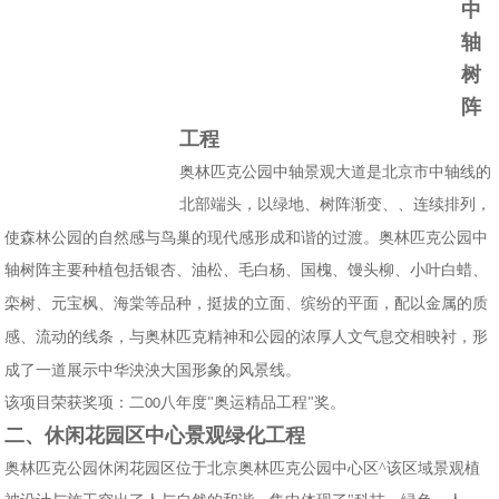
中
轴
树
阵
工程
奥林匹克公园中轴景观大道是北京市中轴线的
，
北部端头
以绿地、树阵渐变
连续排列
、、
，
使森林公园的自然感与鸟巢的现代感形成和谐的过渡。奥林匹克公园中
轴树阵主要种植包括银杏、油松、毛白杨、国槐、馒头柳、小叶白蜡
、
栾树、元宝枫、海棠等品种
挺拔的立面、缤纷的平面，配以金属的质
，
感、流动的线条
与奥林匹克精神和公园的浓厚人文气息交相映衬
形
，
，
成了一道展示中华泱泱大国形象的风景线。
该项目荣获奖项：二
八年度
奥运精品工程
奖。
00
"
"
二、
休闲花园区中心景观绿化工程
奥林匹克公园休闲花园区
位于北京奥林匹克公园中心区^该区域景观植