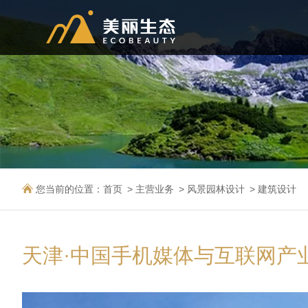
您当前的位置：
首页
主营业务
风景园林设计
建筑设计
天津·中国手机媒体与互联网产