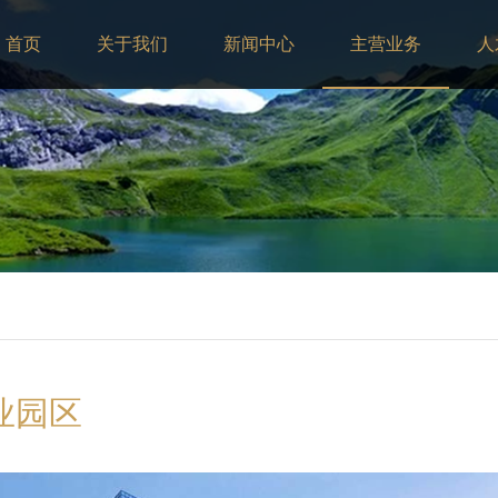
首页
关于我们
新闻中心
主营业务
人
业园区