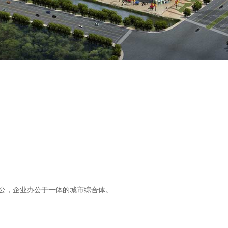
公，企业办公于一体的城市综合体。