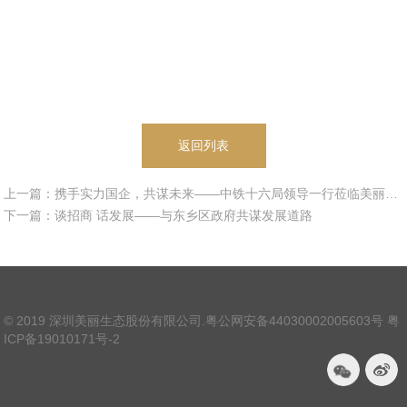
返回列表
上一篇：携手实力国企，共谋未来——中铁十六局领导一行莅临美丽生态座谈交流
下一篇：谈招商 话发展——与东乡区政府共谋发展道路
© 2019 深圳美丽生态股份有限公司.
粤公网安备44030002005603号
粤
ICP备19010171号-2