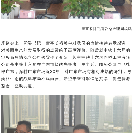
董事长陈飞霖及总经理周成斌
座谈会上，党委书记、董事长褚英奎对我司
的热情接待表示感谢，
对
美丽生态
的
发展取得的成绩给予高度评价
。随后就
中铁十六局的
业务布局情况
向公司领导作了介绍
，其中中铁十六局
路桥工程有限
公司是
中铁十六局在广东市场的先锋者、主力兵。路桥公司早已
扎
根广东，
深耕广东市场近30年，对广东市场有相对成熟的研判，与
美丽生态的战略布局不谋而合。希望未来能够信息共享，
促进资源
整合，互助共赢
。