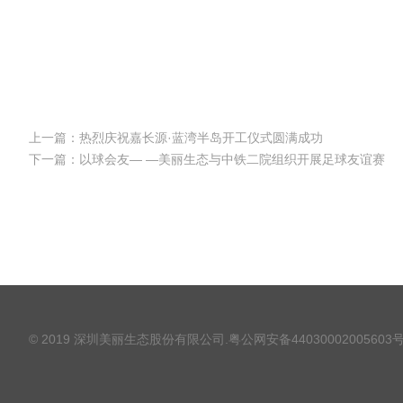
上一篇：热烈庆祝嘉长源·蓝湾半岛开工仪式圆满成功
下一篇：以球会友— —美丽生态与中铁二院组织开展足球友谊赛
© 2019 深圳美丽生态股份有限公司.
粤公网安备44030002005603