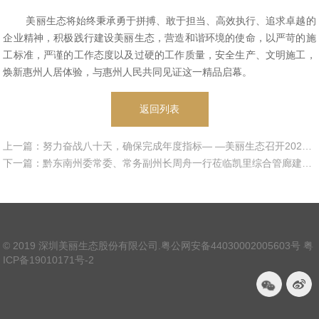
美丽生态将始终秉承勇于拼搏、敢于担当、高效执行、追求卓越的
企业精神，积极践行建设美丽生态，营造和谐环境的使命，以严苛的施
工标准，严谨的工作态度以及过硬的工作质量，安全生产、文明施工，
焕新惠州人居体验，与惠州人民共同见证这一精品启幕。
返回列表
上一篇：努力奋战八十天，确保完成年度指标— —美丽生态召开2020年三季度工作会议
下一篇：黔东南州委常委、常务副州长周舟一行莅临凯里综合管廊建设项目现场调研
© 2019 深圳美丽生态股份有限公司.
粤公网安备44030002005603号
粤
ICP备19010171号-2