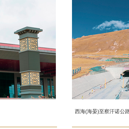
西海(海晏)至察汗诺公