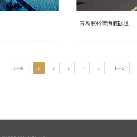
青岛胶州湾海底隧道
上一页
1
2
3
4
5
下一页