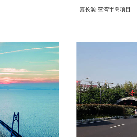
嘉长源·蓝湾半岛项目