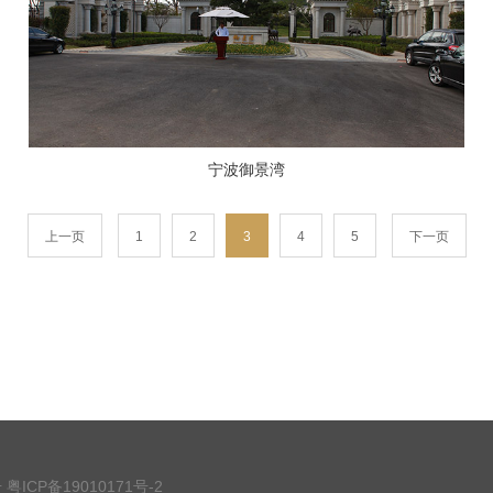
宁波御景湾
上一页
1
2
3
4
5
下一页
号
粤ICP备19010171号-2