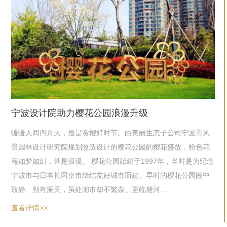
宁波设计院助力樱花公园浪漫升级
暖暖人间四月天，最是赏樱好时节。由美丽生态子公司宁波市风
景园林设计研究院规划改造设计的樱花公园的樱花盛放，粉色花
海如梦如幻，甚是浪漫。 樱花公园始建于1997年，当时是为纪念
宁波市与日本长冈京市缔结友好城市而建。早时的樱花公园闹中
取静、别有洞天，虽处闹市却不繁杂、更临塘河...
查看详情>>