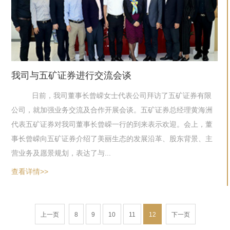
我司与五矿证券进行交流会谈
日前，我司董事长曾嵘女士代表公司拜访了五矿证券有限
公司，就加强业务交流及合作开展会谈。五矿证券总经理黄海洲
代表五矿证券对我司董事长曾嵘一行的到来表示欢迎。会上，董
事长曾嵘向五矿证券介绍了美丽生态的发展沿革、股东背景、主
营业务及愿景规划，表达了与...
查看详情>>
上一页
8
9
10
11
12
下一页