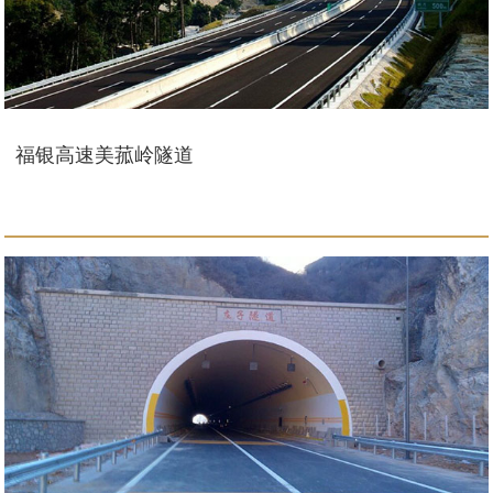
福银高速美菰岭隧道