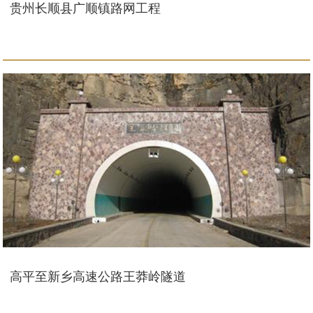
贵州长顺县广顺镇路网工程
高平至新乡高速公路王莽岭隧道