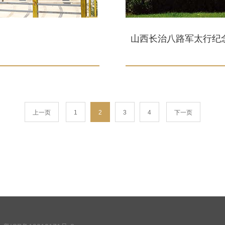
山西长治八路军太行纪念
上一页
1
2
3
4
下一页